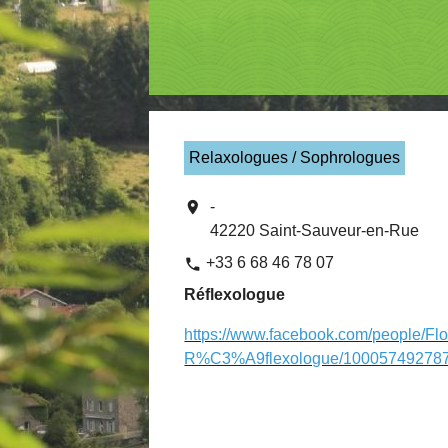
Relaxologues / Sophrologues
location_on
-
42220 Saint-Sauveur-en-Rue
+33 6 68 46 78 07
phone
Réflexologue
https://www.facebook.com/people/Flo
R%C3%A9flexologue/100057492787