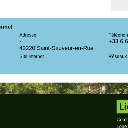
onnel
Adresse
Téléphon
-
+33 6 6
42220 Saint-Sauveur-en-Rue
Site Internet
Réseaux 
-
-
L
Comm
Loire