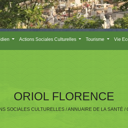
idien
Actions Sociales Culturelles
Tourisme
Vie E
ORIOL FLORENCE
NS SOCIALES CULTURELLES
/
ANNUAIRE DE LA SANTÉ
/