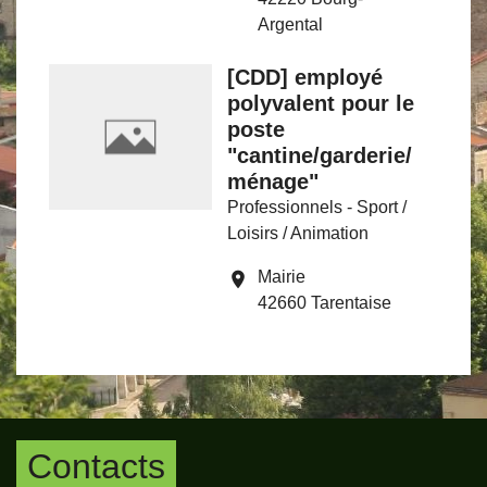
Argental
[CDD] employé
polyvalent pour le
poste
"cantine/garderie/
ménage"
Professionnels - Sport /
Loisirs / Animation
Mairie
location_on
42660 Tarentaise
Contacts