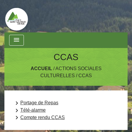
menu
CCAS
ACCUEIL
/
ACTIONS SOCIALES
CULTURELLES
/
CCAS
keyboard_arrow_right
Portage de Repas
keyboard_arrow_right
Télé-alarme
keyboard_arrow_right
Compte rendu CCAS