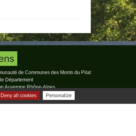
iens
unauté de Communes des Monts du Pilat
 le Département
on Auvergne Rhône-Alpes
cture de la Loire
Deny all cookies
Personalize
 Mon Parc naturel regional
estion des cookies