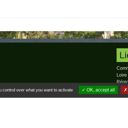
L
Comm
Loire
Régi
Préfe
 control over what you want to activate
OK, accept all
Pilat
-
Politique de confidentialité
-
Accessibilité
-
Plan du site
-
G