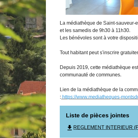
La médiathèque de Saint-sauveur-e
et les samedis de 9h30 à 11h30.
Les bénévoles sont à votre dispositi
Tout habitant peut s'inscrire gratui
Depuis 2019, cette médiathèque est
communauté de communes.
Lien de la médiathèque de la com
:
https://www.mediatheques-montsdup
Liste de pièces jointes
file_download
REGLEMENT INTERIEUR (PD