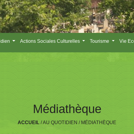
idien
Actions Sociales Culturelles
Tourisme
Vie E
Médiathèque
ACCUEIL
/
AU QUOTIDIEN
/
MÉDIATHÈQUE