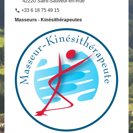
42220 Saint-Sauveur-en-Rue
+33 6 18 75 49 15
phone
Masseurs - Kinésithérapeutes