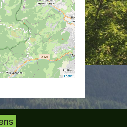
Leaflet
iens