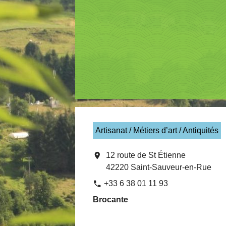
Artisanat / Métiers d’art / Antiquités
location_on
12 route de St Étienne
42220 Saint-Sauveur-en-Rue
+33 6 38 01 11 93
phone
Brocante