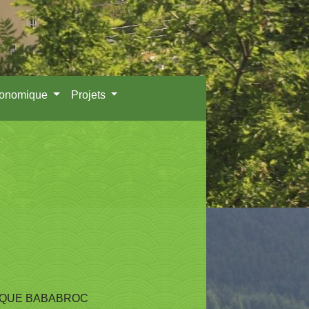
conomique
Projets
IQUE BABABROC