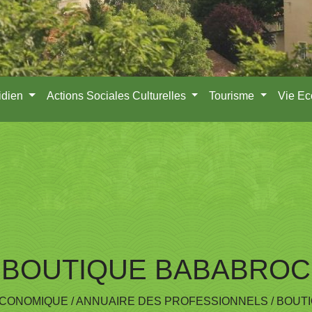
idien
Actions Sociales Culturelles
Tourisme
Vie E
BOUTIQUE BABABROC
ECONOMIQUE
/
ANNUAIRE DES PROFESSIONNELS
/
BOUT