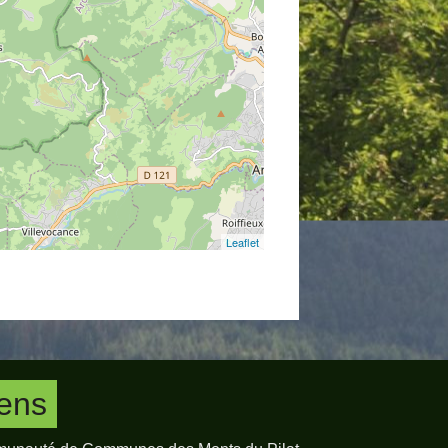
Leaflet
iens