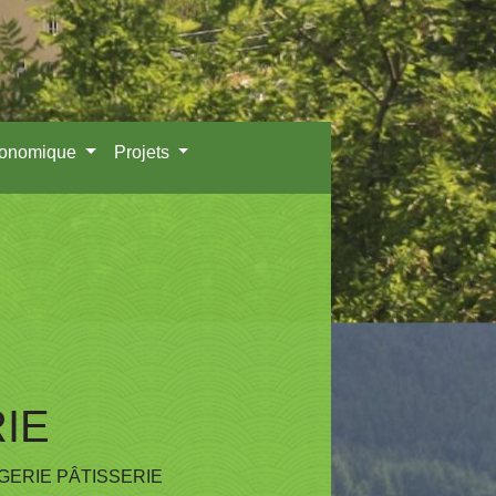
conomique
Projets
IE
ERIE PÂTISSERIE