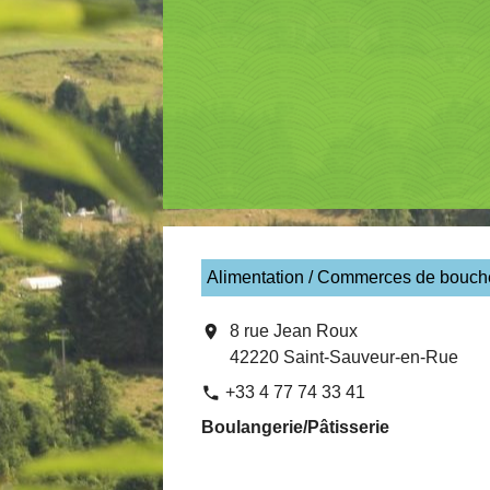
Alimentation / Commerces de bouch
location_on
8 rue Jean Roux
42220 Saint-Sauveur-en-Rue
+33 4 77 74 33 41
phone
Boulangerie/Pâtisserie