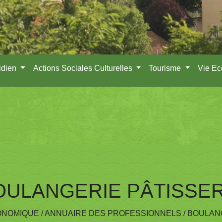
idien
Actions Sociales Culturelles
Tourisme
Vie E
OULANGERIE PÂTISSER
ONOMIQUE
/
ANNUAIRE DES PROFESSIONNELS
/
BOULANG