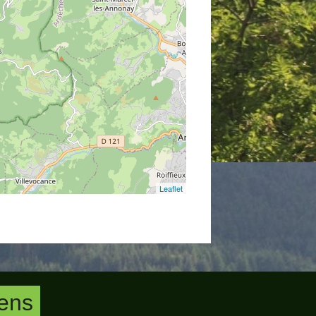
Leaflet
iens