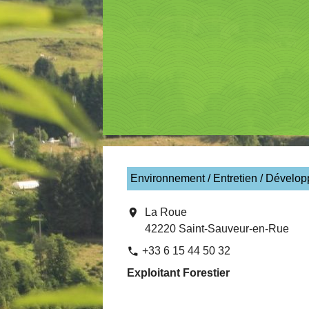
Environnement / Entretien / Dévelo
location_on
La Roue
42220 Saint-Sauveur-en-Rue
+33 6 15 44 50 32
phone
Exploitant Forestier