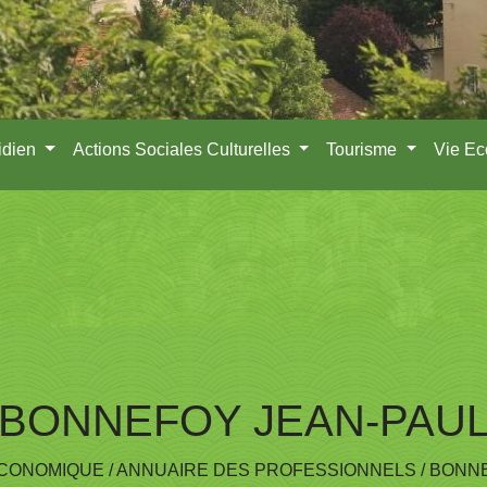
idien
Actions Sociales Culturelles
Tourisme
Vie E
BONNEFOY JEAN-PAU
ECONOMIQUE
/
ANNUAIRE DES PROFESSIONNELS
/
BONNE