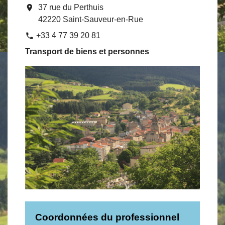
location_on
37 rue du Perthuis
42220 Saint-Sauveur-en-Rue
+33 4 77 39 20 81
phone
Transport de biens et personnes
Coordonnées du professionnel