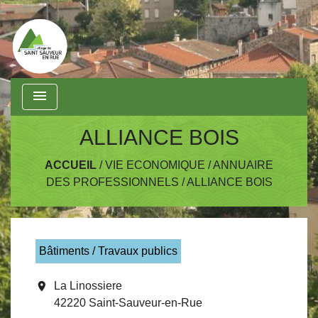
menu
ALLIANCE BOIS
ACCUEIL
/
VIE ECONOMIQUE
/
ANNUAIRE
DES PROFESSIONNELS
/
ALLIANCE BOIS
Bâtiments / Travaux publics
location_on
La Linossiere
42220 Saint-Sauveur-en-Rue